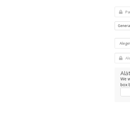
Genera
Alăt
We wo
box b
Da