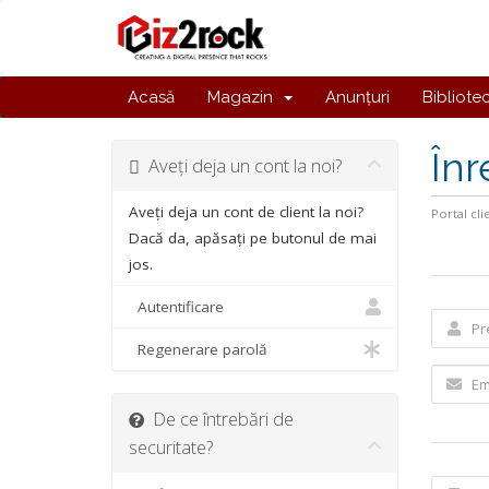
Acasă
Magazin
Anunțuri
Bibliote
Înr
Aveți deja un cont la noi?
Aveți deja un cont de client la noi?
Portal cli
Dacă da, apăsați pe butonul de mai
jos.
Autentificare
Regenerare parolă
De ce întrebări de
securitate?