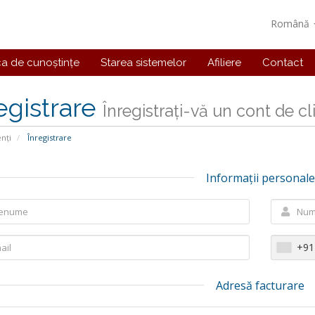
Română
ca de cunoștințe
Starea sistemelor
Afiliere
Contact
egistrare
Înregistrați-vă un cont de clie
enți
Înregistrare
Informații personale
+91
Adresă facturare