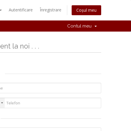
Autentificare
Înregistrare
Coșul meu
Contul meu
nt la noi . . .