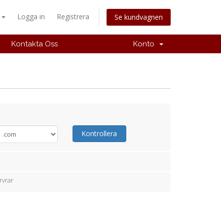
a
Logga in
Registrera
Se kundvagnen
Kontakta Oss
Konto
Kontrollera
rvrar