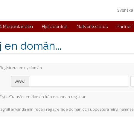
Svensk
 & Meddelanden
Hjälpcentral
Nätverksstatus
Partner
j en domän...
Registrera en ny domän
www.
Flytta/Transfer en domän från en annan registrar
Jag vill använda min redan registrerade domän och uppdatera mina namnse