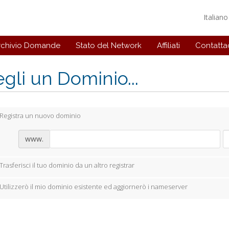
Italian
rchivio Domande
Stato del Network
Affiliati
Contattac
gli un Dominio...
Registra un nuovo dominio
www.
Trasferisci il tuo dominio da un altro registrar
Utilizzerò il mio dominio esistente ed aggiornerò i nameserver