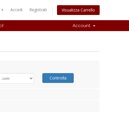
o
Accedi
Registrati
Visualizza Carrello
i!
Account
Controlla